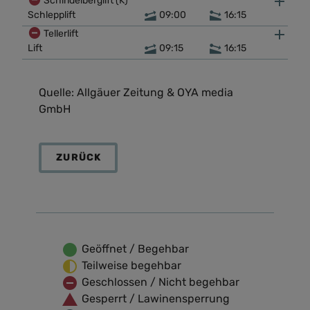
Schindelberglift (K)
Schlepplift
09:00
16:15
Tellerlift
Lift
09:15
16:15
Quelle: Allgäuer Zeitung & OYA media
GmbH
ZURÜCK
Geöffnet / Begehbar
Teilweise begehbar
Geschlossen / Nicht begehbar
Gesperrt / Lawinensperrung