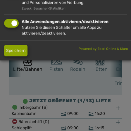
und Personalisieren von Werbung.
Preise & Leistungen
Zweck: Besucher-Statistiken
Alle Anwendungen aktivieren/deaktivieren
Nutzen Sie diesen Schalter um alle Apps zu
aktivieren/deaktivieren.
SOMMER
WINTER
Powered by Eberl Online & Klaro
Speichern
Lifte/Bahnen
Pisten
Rodeln
Hütten
Essen
&
Trinken
JETZT GEÖFFNET (1/13) LIFTE
Imbergbahn (B)
Kabinenbahn
09:00
16:30
Bärenlochlift (D)
Schlepplift
09:00
16:15