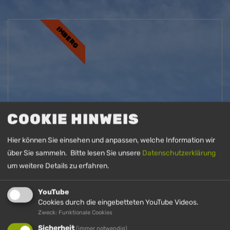
IMBERG
COOKIE HINWEIS
Hier können Sie einsehen und anpassen, welche Information wir
CO-PILOT
über Sie sammeln. Bitte lesen Sie unsere
Datenschutzerklärung
um weitere Details zu erfahren.
Eine Fahrt in einer PistenBully als Copilot
erleben
YouTube
Cookies durch die eingebetteten YouTube Videos.
DETAILS
Zweck: Funktionale Cookies
Sicherheit
(immer notwendig)