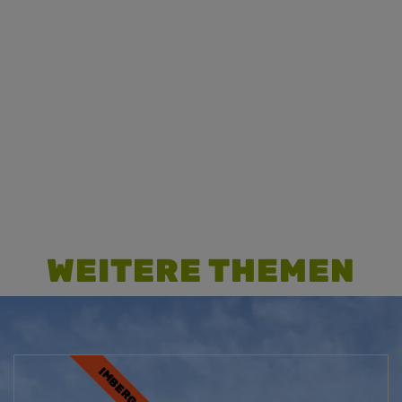
Berggasthof Falkenhütte
Alpengasthof Hörmoos
Berggasthof Auwinkel
Alpe Glutschwanden
WEITERE THEMEN
IMBERG