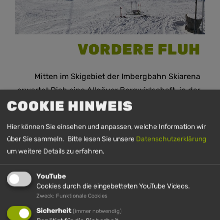
VORDERE FLUH
Mitten im Skigebiet der Imbergbahn Skiarena
erwartet Dich eine Allgäuer Bergwirtschaft, in der
COOKIE HINWEIS
Gastfreundlichkeit an erster Stelle steht. Auf der
vorderen Fluh kannst Du direkt vor dem Haus Deine
Hier können Sie einsehen und anpassen, welche Information wir
Skier abschnallen und es Dir in unserer
über Sie sammeln. Bitte lesen Sie unsere
Datenschutzerklärung
gemütlichen Bauernstube gutgehen und Dich mit
um weitere Details zu erfahren.
hausgemachten Allgäuer Spezialitäten verwöhnen
lassen. Als Übernachtungsgast oder für eine kurze
YouTube
Auszeit mit Ausblick! Im Winter täglich geöffnet.
Cookies durch die eingebetteten YouTube Videos.
Zweck: Funktionale Cookies
Weitere Infos bei Jasmin & Florian unter 08386
Sicherheit
(immer notwendig)