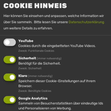
COOKIE HINWEIS
Bergbahnen abonnieren. Ihre hier
eingegebenen Daten werden lediglich zum
Hier können Sie einsehen und anpassen, welche Information wir
Versand des Newsletters verwendet und nicht
über Sie sammeln. Bitte lesen Sie unsere
Datenschutzerklärung
an Dritte weitergegeben. Sie können sich
um weitere Details zu erfahren.
jederzeit aus dem Newsletter heraus
abmelden oder Ihre Einwilligung jederzeit per
YouTube
E-Mail an info@huendle.de widerrufen. Mit
Cookies durch die eingebetteten YouTube Videos.
Zweck: Funktionale Cookies
Ihrer Abmeldung vom Newsletter betrachten
Sicherheit
(immer notwendig)
wir Ihre Einwilligung als widerrufen und Ihre
Benötigt für die Sicherheit.
Daten werden von uns gelöscht.Durch
Zweck: Sicherheit
Absenden der von Ihnen eingegebenen Daten
Klaro
(immer notwendig)
willigen Sie in die Datenverarbeitung ein und
Speichern dieser Cookie-Einstellungen auf Ihrem
Browser.
bestätigen unsere Datenschutzerklärung.
Zweck: Benötigte Cookies
Google Analytics
Sammeln von Besucherstatistiken über eindeutige Ids
Weitere Informationen finden Sie in unseren
und Personalisieren von Werbung.
Datenschutzbestimmungen
.