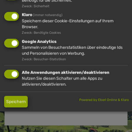
HÜNDLE
Benötigt für die Sicherheit.
Zweck: Sicherheit
Klaro
(immer notwendig)
Speichern dieser Cookie-Einstellungen auf Ihrem
Browser.
Zweck: Benötigte Cookies
Google Analytics
Sammeln von Besucherstatistiken über eindeutige Ids
und Personalisieren von Werbung.
Zweck: Besucher-Statistiken
SOMMERRODELBAHN
Alle Anwendungen aktivieren/deaktivieren
Rasanter Fahrspaß für die ganze Familie am
Nutzen Sie diesen Schalter um alle Apps zu
aktivieren/deaktivieren.
Hündle
Powered by Eberl Online & Klaro
DETAILS
Speichern