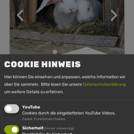
COOKIE HINWEIS
Hier können Sie einsehen und anpassen, welche Information wir
DAS KÖNNTE SIE
über Sie sammeln. Bitte lesen Sie unsere
Datenschutzerklärung
um weitere Details zu erfahren.
INTERESSIEREN
YouTube
Cookies durch die eingebetteten YouTube Videos.
Zweck: Funktionale Cookies
Sicherheit
(immer notwendig)