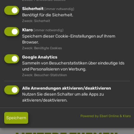
Sicherheit
(immer notwendig)
SCHWÄNDLE
Benötigt für die Sicherheit.
Zweck: Sicherheit
Das Schwändle an der Bergstation vom Schwandlift ist
Klaro
(immer notwendig)
Speichern dieser Cookie-Einstellungen auf Ihrem
ideal für eine Pause. Bei einem Einkehrschwung in der
Browser.
urigen Hütte oder einem Sonnenbad auf der Terrasse
Zweck: Benötigte Cookies
werden feine Gerichte .
Google Analytics
Sammeln von Besucherstatistiken über eindeutige Ids
Von 10:30 Uhr bis 17 Uhr geöffnet (Dienstag Ruhetag).
und Personalisieren von Werbung.
Zweck: Besucher-Statistiken
Weitere Infos unter 08325 9273120 und 08386 – 2720
Alle Anwendungen aktivieren/deaktivieren
Nutzen Sie diesen Schalter um alle Apps zu
aktivieren/deaktivieren.
MEHR INFOS
Powered by Eberl Online & Klaro
Speichern