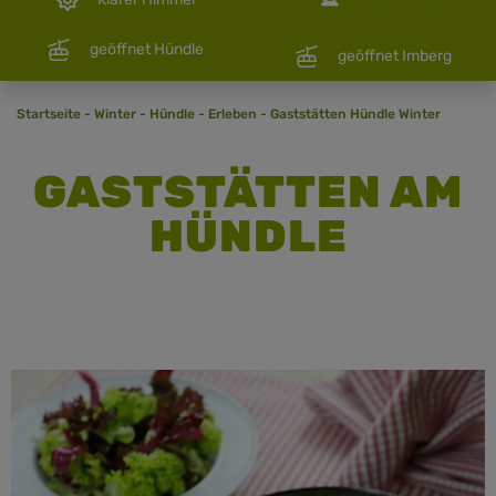
geöffnet Hündle
geöffnet Imberg
Startseite
-
Winter
-
Hündle
-
Erleben
-
Gaststätten Hündle Winter
GASTSTÄTTEN AM
HÜNDLE