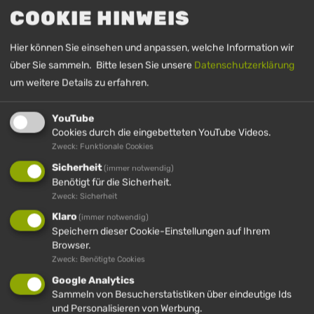
COOKIE HINWEIS
HÜNDLE
Hier können Sie einsehen und anpassen, welche Information wir
über Sie sammeln. Bitte lesen Sie unsere
Datenschutzerklärung
um weitere Details zu erfahren.
YouTube
Cookies durch die eingebetteten YouTube Videos.
Zweck: Funktionale Cookies
Sicherheit
(immer notwendig)
Benötigt für die Sicherheit.
Zweck: Sicherheit
WANDERN
Klaro
(immer notwendig)
Speichern dieser Cookie-Einstellungen auf Ihrem
Die Berge zu Fuß entdecken und erleben auf
Browser.
einem unserer Wanderwege am Hündle
Zweck: Benötigte Cookies
Google Analytics
DETAILS
Sammeln von Besucherstatistiken über eindeutige Ids
und Personalisieren von Werbung.