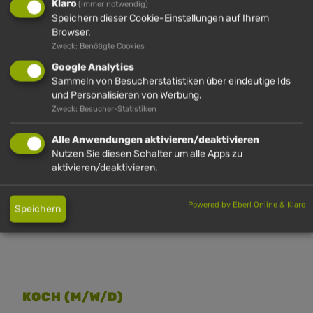
ER (M/W/D)
Klaro
(immer notwendig)
Speichern dieser Cookie-Einstellungen auf Ihrem
Du hast Spaß im Umgang mit Gästen? Du hilfst
Browser.
Zweck: Benötigte Cookies
gerne Kindern und allen anderen Gästen die deine
Google Analytics
Unterstützung beim Ein- und Ausstieg benötigen?
Sammeln von Besucherstatistiken über eindeutige Ids
Du bist in erster Linie für die Abwicklung und
und Personalisieren von Werbung.
Überwachung des täglichen Betriebes unserer
Zweck: Besucher-Statistiken
Seilbahn- und Liftanlagen zuständig. Hast Du Lust
Alle Anwendungen aktivieren/deaktivieren
unser Team zu vergrößern?
Nutzen Sie diesen Schalter um alle Apps zu
aktivieren/deaktivieren.
Melde dich unter 08386/2720 oder
info@huendle.de
Powered by Eberl Online & Klaro
Speichern
KOCH (M/W/D)