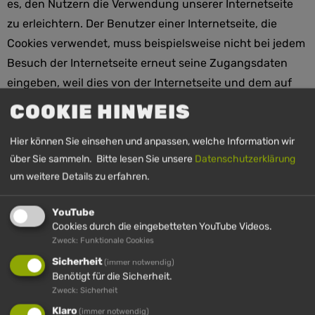
es, den Nutzern die Verwendung unserer Internetseite
zu erleichtern. Der Benutzer einer Internetseite, die
Cookies verwendet, muss beispielsweise nicht bei jedem
Besuch der Internetseite erneut seine Zugangsdaten
eingeben, weil dies von der Internetseite und dem auf
dem Computersystem des Benutzers abgelegten Cookie
COOKIE HINWEIS
übernommen wird. Ein weiteres Beispiel ist das Cookie
eines Warenkorbes im Online-Shop. Der Online-Shop
Hier können Sie einsehen und anpassen, welche Information wir
über Sie sammeln. Bitte lesen Sie unsere
Datenschutzerklärung
merkt sich die Artikel, die ein Kunde in den virtuellen
um weitere Details zu erfahren.
Warenkorb gelegt hat, über ein Cookie.
YouTube
Die betroffene Person kann die Setzung von Cookies
Cookies durch die eingebetteten YouTube Videos.
durch unsere Internetseite jederzeit mittels einer
Zweck: Funktionale Cookies
entsprechenden Einstellung des genutzten
Sicherheit
(immer notwendig)
Internetbrowsers verhindern und damit der Setzung von
Benötigt für die Sicherheit.
Zweck: Sicherheit
Cookies dauerhaft widersprechen. Ferner können bereits
Klaro
gesetzte Cookies jederzeit über einen Internetbrowser
(immer notwendig)