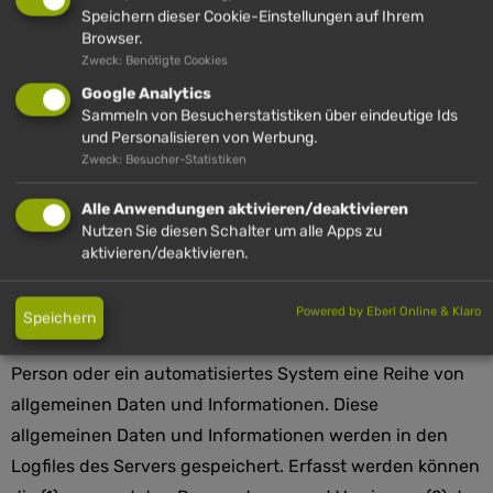
Speichern dieser Cookie-Einstellungen auf Ihrem
oder andere Softwareprogramme gelöscht werden. Dies
Browser.
ist in allen gängigen Internetbrowsern möglich.
Zweck: Benötigte Cookies
Deaktiviert die betroffene Person die Setzung von
Google Analytics
Sammeln von Besucherstatistiken über eindeutige Ids
Cookies in dem genutzten Internetbrowser, sind unter
und Personalisieren von Werbung.
Umständen nicht alle Funktionen unserer Internetseite
Zweck: Besucher-Statistiken
vollumfänglich nutzbar.
Alle Anwendungen aktivieren/deaktivieren
4. ERFASSUNG VON ALLGEMEINEN DATEN
Nutzen Sie diesen Schalter um alle Apps zu
aktivieren/deaktivieren.
UND INFORMATIONEN
Die Internetseite der Hündle GmbH & Co. KG erfasst mit
Powered by Eberl Online & Klaro
Speichern
jedem Aufruf der Internetseite durch eine betroffene
Person oder ein automatisiertes System eine Reihe von
allgemeinen Daten und Informationen. Diese
allgemeinen Daten und Informationen werden in den
Logfiles des Servers gespeichert. Erfasst werden können