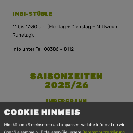
IMBI-STÜBLE
11 bis 17:30 Uhr (Montag + Dienstag + Mittwoch
Ruhetag).
Info unter Tel. 08386 – 8112
SAISONZEITEN
2025/26
IMBERGBAHN
COOKIE HINWEIS
Wintersaison: 20.12.2025 bis 06.04.2026.
Hier können Sie einsehen und anpassen, welche Information wir
Sommersaison: 01.05.2026 bis 08.11.2026
über Sie sammeln. Bitte lesen Sie unsere
Datenschutzerklärung