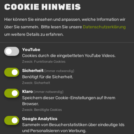
Immenstadt - Oberstaufen-Immenstadt
COOKIE HINWEIS
Imbergbahn-Oberstaufen
Hier können Sie einsehen und anpassen, welche Information wir
Oberstaufen-Imbergbahn
über Sie sammeln. Bitte lesen Sie unsere
Datenschutzerklärung
Hündle-Bahnhof-Express
um weitere Details zu erfahren.
Buspläne rund um Oberstaufen
YouTube
Cookies durch die eingebetteten YouTube Videos.
Zweck: Funktionale Cookies
Sicherheit
(immer notwendig)
Benötigt für die Sicherheit.
Zweck: Sicherheit
Klaro
(immer notwendig)
Speichern dieser Cookie-Einstellungen auf Ihrem
Browser.
SPEISEKARTEN
Zweck: Benötigte Cookies
Google Analytics
Hündle Stuben
Sammeln von Besucherstatistiken über eindeutige Ids
und Personalisieren von Werbung.
Hündle Berggaststätte