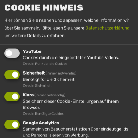
+49 (0)8386 2720
COOKIE HINWEIS
info@huendle.de
Hier können Sie einsehen und anpassen, welche Information wir
Anfahrt Hündle
über Sie sammeln. Bitte lesen Sie unsere
Datenschutzerklärung
um weitere Details zu erfahren.
IMBERGBAHN & SKIARENA STEIBIS GMBH &
YouTube
CO. KG
Cookies durch die eingebetteten YouTube Videos.
In der Au 19
Zweck: Funktionale Cookies
87534 Oberstaufen (D)
Sicherheit
(immer notwendig)
+49 (0)8386 8112
Benötigt für die Sicherheit.
Zweck: Sicherheit
info@imbergbahn.de
Klaro
(immer notwendig)
Anfahrt Imberg
Speichern dieser Cookie-Einstellungen auf Ihrem
Browser.
Zweck: Benötigte Cookies
Google Analytics
LINKS
Sammeln von Besucherstatistiken über eindeutige Ids
Preise
und Personalisieren von Werbung.