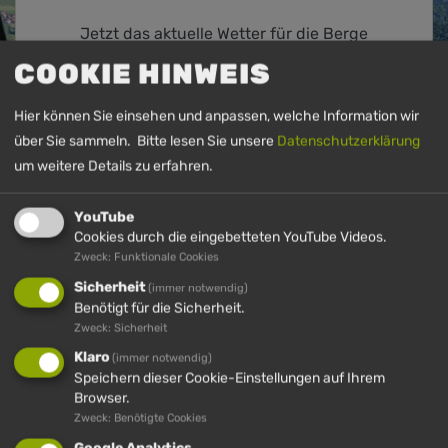
Jetzt das aktuelle Wetter für die Berge
ansehen
COOKIE HINWEIS
DETAILS
Hier können Sie einsehen und anpassen, welche Information wir
über Sie sammeln. Bitte lesen Sie unsere
Datenschutzerklärung
um weitere Details zu erfahren.
YouTube
Cookies durch die eingebetteten YouTube Videos.
Zweck: Funktionale Cookies
Sicherheit
(immer notwendig)
Benötigt für die Sicherheit.
Zweck: Sicherheit
Klaro
(immer notwendig)
Speichern dieser Cookie-Einstellungen auf Ihrem
Browser.
Zweck: Benötigte Cookies
ÖFFNUNGSZEITEN