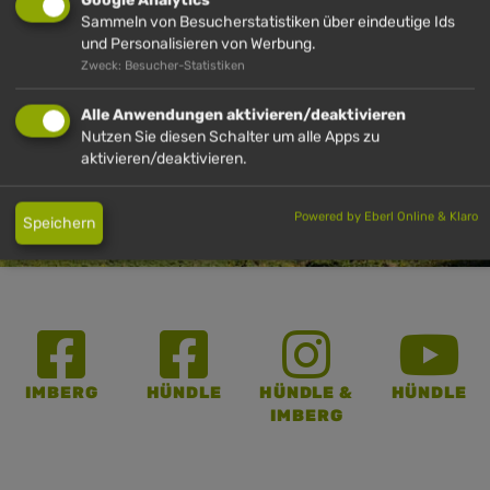
Google Analytics
Sammeln von Besucherstatistiken über eindeutige Ids
Besuchen Sie die Imberg- und Hündlebahn
und Personalisieren von Werbung.
Zweck: Besucher-Statistiken
DETAILS
Alle Anwendungen aktivieren/deaktivieren
Nutzen Sie diesen Schalter um alle Apps zu
aktivieren/deaktivieren.
Powered by Eberl Online & Klaro
Speichern
IMBERG
HÜNDLE
HÜNDLE &
HÜNDLE
IMBERG