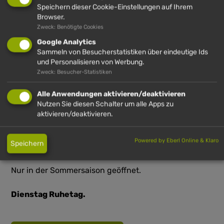
Speichern dieser Cookie-Einstellungen auf Ihrem
Bergstation entfernt. Auf den Alpweideflächen
Browser.
genießen 35 Milchkühe und 10 Kälber die
Zweck: Benötigte Cookies
Sommerfrische. Von Ende Mai bis Mitte September wird
Google Analytics
die Milch der Kühe jeden Morgen zu Bergkäse
Sammeln von Besucherstatistiken über eindeutige Ids
und Personalisieren von Werbung.
verarbeitet, der im Käsekeller lagert und den die
Zweck: Besucher-Statistiken
Besucher direkt auf der Alpe kaufen können. Frischer
und originaler geht nicht. Sie bekommen natürlich auch
Alle Anwendungen aktivieren/deaktivieren
Nutzen Sie diesen Schalter um alle Apps zu
frische Milch, Bergbutter, deftige Brotzeiten und
aktivieren/deaktivieren.
erfrischende Getränke.
Powered by Eberl Online & Klaro
Speichern
Bewirtschaftet von Familie Haser 08386 962402
Nur in der Sommersaison geöffnet.
Dienstag Ruhetag.