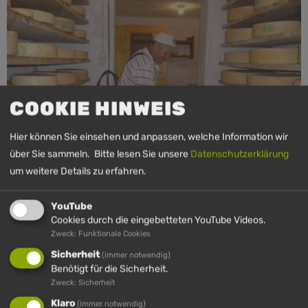
COOKIE HINWEIS
Hier können Sie einsehen und anpassen, welche Information wir
über Sie sammeln. Bitte lesen Sie unsere
Datenschutzerklärung
um weitere Details zu erfahren.
YouTube
Cookies durch die eingebetteten YouTube Videos.
Zweck: Funktionale Cookies
OBERE HÜNDLE ALPE
Sicherheit
(immer notwendig)
Benötigt für die Sicherheit.
Die Sennalpe liegt in etwa auf 1.100m Seehöhe im
Zweck: Sicherheit
Hündlegebiet und ist ca. 10 Gehminuten von der Hündle
Klaro
(immer notwendig)