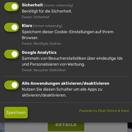
Sicherheit
(immer notwendig)
Benötigt für die Sicherheit.
Zweck: Sicherheit
HÜNDLE
Klaro
(immer notwendig)
Speichern dieser Cookie-Einstellungen auf Ihrem
Browser.
Zweck: Benötigte Cookies
Google Analytics
Sammeln von Besucherstatistiken über eindeutige Ids
und Personalisieren von Werbung.
Zweck: Besucher-Statistiken
Alle Anwendungen aktivieren/deaktivieren
SKISCHULE
Nutzen Sie diesen Schalter um alle Apps zu
aktivieren/deaktivieren.
Skifahren lernen in unserer Skischule am
Hündle​
Powered by Eberl Online & Klaro
Speichern
DETAILS