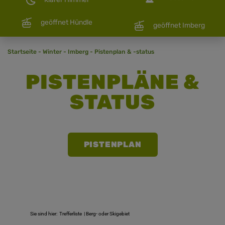
geöffnet Hündle
geöffnet Imberg
Startseite
-
Winter
-
Imberg
-
Pistenplan & -status
PISTENPLÄNE &
STATUS
PISTENPLAN
Sie sind hier:
Trefferliste
| Berg- oder Skigebiet