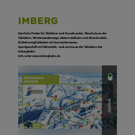
Top Ort
Berg- oder Skigebiet
Kabinenbahn
IMBERG
Herrliche Pisten für Skifahrer und Snowboarder. Skischule an der
Talstation. Winterwanderwege, Naturrodelbahn und Abendrodeln.
Einkehrmöglichkeiten mit Sonnenterrassen.
Sportgeschäft mit Skiverleih- und service an der Talstation der
Imbergbahn.
Info unter www.imbergbahn.de
Geöffnet