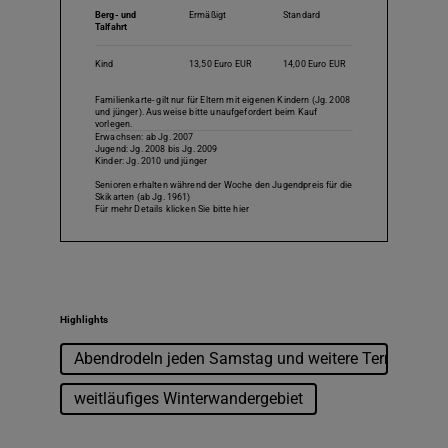
Berg- und
Ermäßigt
Standard
Im Sportgeschäft mit Skiservice- und verleih an der Talstation werden Sie
Talfahrt
fachkundig beraten.
Kind
13,50 Euro EUR
14,00 Euro EUR
Info unter www.imbergbahn.de
Familienkarte- gilt nur für Eltern mit eigenen Kindern (Jg. 2008
und jünger). Ausweise bitte unaufgefordert beim Kauf
vorlegen.
Erwachsen: ab Jg. 2007
Jugend: Jg. 2008 bis Jg. 2009
Kinder: Jg. 2010 und jünger
Senioren erhalten während der Woche den Jugendpreis für die
Skikarten (ab Jg. 1961)
Für mehr Details klicken Sie bitte hier
Highlights
Abendrodeln jeden Samstag und weitere Termine in d
weitläufiges Winterwandergebiet