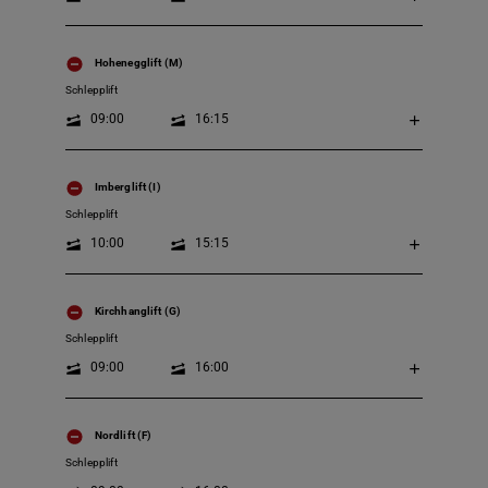
Hohenegglift (M)
Schlepplift
09:00
16:15
Imberglift (I)
Schlepplift
10:00
15:15
Kirchhanglift (G)
Schlepplift
09:00
16:00
Nordlift (F)
Schlepplift