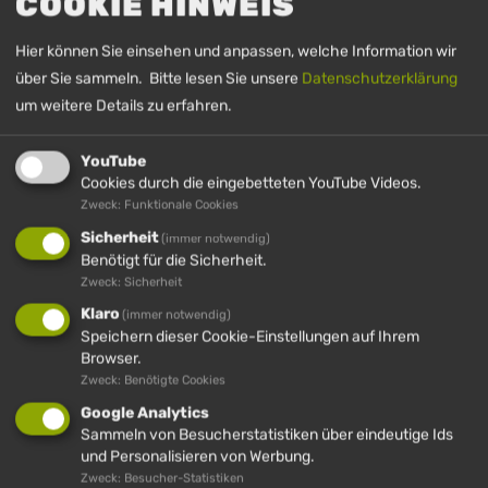
COOKIE HINWEIS
Lifte/Bahnen
Pisten
Rodeln
Hütten & Alpen
Essen & Trin
Hier können Sie einsehen und anpassen, welche Information wir
über Sie sammeln. Bitte lesen Sie unsere
Datenschutzerklärung
1
/13
um weitere Details zu erfahren.
Jetzt geöffnet:
Lifte/Bahnen
YouTube
Imbergbahn (B)
Cookies durch die eingebetteten YouTube Videos.
Kabinenbahn
Zweck: Funktionale Cookies
09:00
16:30
Sicherheit
(immer notwendig)
Benötigt für die Sicherheit.
Zweck: Sicherheit
Bärenlochlift (D)
Klaro
(immer notwendig)
Schlepplift
Speichern dieser Cookie-Einstellungen auf Ihrem
09:00
16:15
Browser.
Zweck: Benötigte Cookies
Google Analytics
Dreistarlift (J)
Sammeln von Besucherstatistiken über eindeutige Ids
Schlepplift
und Personalisieren von Werbung.
09:00
15:00
Zweck: Besucher-Statistiken