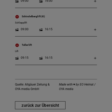
09:00
16:00
Schindelberglift (K)
Schlepplift
09:00
16:15
Tellerlift
Lift
09:15
16:15
Quelle: Allgäuer Zeitung &
Made with ♥ by EO Heimat /
OYA media GmbH
OYA media
zurück zur Übersicht