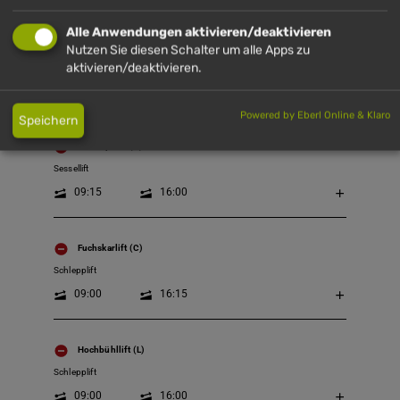
Alle Anwendungen aktivieren/deaktivieren
Fehrlift (H)
Nutzen Sie diesen Schalter um alle Apps zu
aktivieren/deaktivieren.
Schlepplift
09:00
16:00
Powered by Eberl Online & Klaro
Speichern
Fluhexpress (E)
Sessellift
09:15
16:00
Fuchskarlift (C)
Schlepplift
09:00
16:15
Hochbühllift (L)
Schlepplift
09:00
16:00