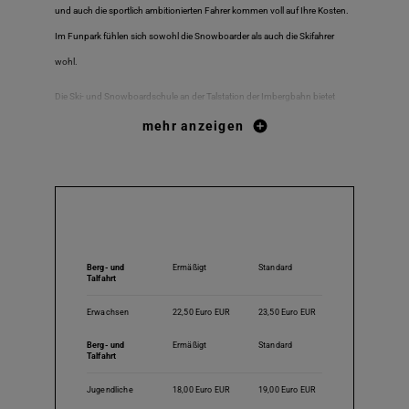
und auch die sportlich ambitionierten Fahrer kommen voll auf Ihre Kosten.
Im Funpark fühlen sich sowohl die Snowboarder als auch die Skifahrer
wohl.
Die Ski- und Snowboardschule an der Talstation der Imbergbahn bietet
Kurse für alle Alters- und Leistungsklassen. Im gut einsehbaren Kinderland
mehr anzeigen
an der Tal- und der Bergstation lernen Anfänger spielerisch die ersten
Schwünge und haben viel Spaß im Schnee.
Auch für Fußgänger ist einiges geboten. Auf der 2 km langen
Preise & Leistungen
Naturrodelbahn geht es auf schnellen Kuven flott bergab. Besonderes
Schmankerl: Abendrodeln auf beleuchteter Piste jeden Samstag (bei
Berg- und
Ermäßigt
Standard
Talfahrt
geeigneter Witterung).
Erwachsen
22,50 Euro EUR
23,50 Euro EUR
Präparierte Winterwanderwege führen durch die herrliche Winterlandschaft
im Naturpark Nagelfluhkette. Zahlreiche Hütten und Gaststätten laden
Berg- und
Ermäßigt
Standard
Talfahrt
sowohl die Skisportler als auch die Fußgänger zur Einkehr und Rast auf einer
Jugendliche
18,00 Euro EUR
19,00 Euro EUR
der Sonnenterrassen ein.