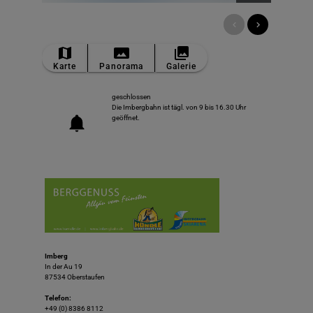
TOP
Ort
Karte
Panorama
Galerie
geschlossen
Die Imbergbahn ist tägl. von 9 bis 16.30 Uhr
geöffnet.
Imberg
In der Au 19
87534 Oberstaufen
Telefon:
+49 (0) 8386 8112