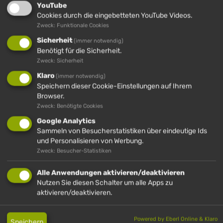
YouTube
Cookies durch die eingebetteten YouTube Videos.
Zweck: Funktionale Cookies
HÜNDLE GMBH & CO. KG
Sicherheit
(immer notwendig)
Hinterstaufen 10
Benötigt für die Sicherheit.
87534 Oberstaufen (D)
Zweck: Sicherheit
+49 (0)8386 2720
Klaro
(immer notwendig)
Speichern dieser Cookie-Einstellungen auf Ihrem
info@huendle.de
Browser.
Anfahrt Hündle
Zweck: Benötigte Cookies
Google Analytics
Sammeln von Besucherstatistiken über eindeutige Ids
und Personalisieren von Werbung.
IMBERGBAHN & SKIARENA STEIBIS GMBH &
Zweck: Besucher-Statistiken
CO. KG
In der Au 19
Alle Anwendungen aktivieren/deaktivieren
87534 Oberstaufen (D)
Nutzen Sie diesen Schalter um alle Apps zu
aktivieren/deaktivieren.
+49 (0)8386 8112
info@imbergbahn.de
Powered by Eberl Online & Klaro
Speichern