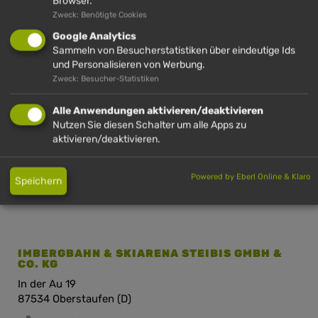
Browser.
IMBERG
HÜNDLE
HÜNDLE &
HÜNDLE
Zweck: Benötigte Cookies
IMBERG
Google Analytics
Sammeln von Besucherstatistiken über eindeutige Ids
und Personalisieren von Werbung.
Zweck: Besucher-Statistiken
HÜNDLE GMBH & CO. KG
Hinterstaufen 10
Alle Anwendungen aktivieren/deaktivieren
87534 Oberstaufen (D)
Nutzen Sie diesen Schalter um alle Apps zu
aktivieren/deaktivieren.
+49 (0)8386 2720
info@huendle.de
Powered by Eberl Online & Klaro
Speichern
Anfahrt Hündle
IMBERGBAHN & SKIARENA STEIBIS GMBH &
CO. KG
In der Au 19
87534 Oberstaufen (D)