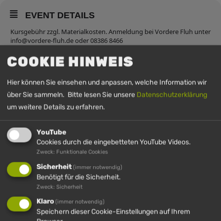
EVENT DETAILS
Kursgebühr zzgl. Materialkosten. Anmeldung bei Vordere Fluh unter
info@vordere-fluh.de oder 08386 8466
Begrenzte Kursplätze
COOKIE HINWEIS
Hier können Sie einsehen und anpassen, welche Information wir
über Sie sammeln. Bitte lesen Sie unsere
Datenschutzerklärung
UHRZEIT
um weitere Details zu erfahren.
20. Mai 2026
17:00
-
20:00
(GMT+00:00)
YouTube
Cookies durch die eingebetteten YouTube Videos.
Zweck: Funktionale Cookies
Sicherheit
(immer notwendig)
Benötigt für die Sicherheit.
Zweck: Sicherheit
Klaro
(immer notwendig)
Speichern dieser Cookie-Einstellungen auf Ihrem