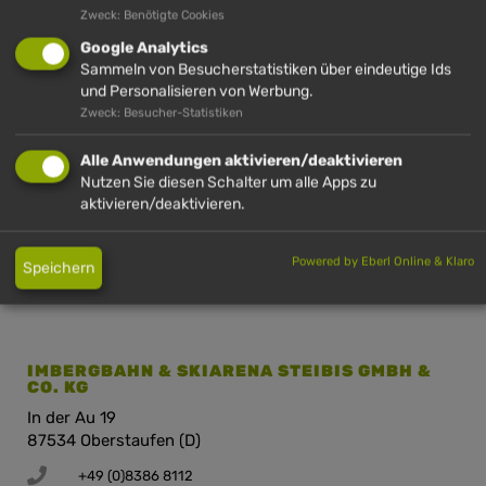
Zweck: Benötigte Cookies
IMBERG
Google Analytics
Sammeln von Besucherstatistiken über eindeutige Ids
und Personalisieren von Werbung.
Zweck: Besucher-Statistiken
HÜNDLE GMBH & CO. KG
Hinterstaufen 10
Alle Anwendungen aktivieren/deaktivieren
87534 Oberstaufen (D)
Nutzen Sie diesen Schalter um alle Apps zu
aktivieren/deaktivieren.
+49 (0)8386 2720
info@huendle.de
Powered by Eberl Online & Klaro
Speichern
Anfahrt Hündle
IMBERGBAHN & SKIARENA STEIBIS GMBH &
CO. KG
In der Au 19
87534 Oberstaufen (D)
+49 (0)8386 8112