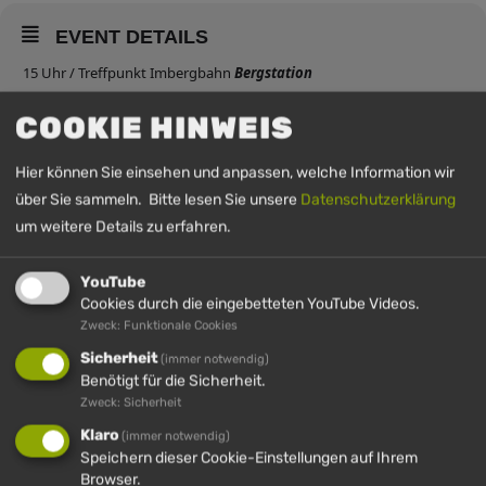
EVENT DETAILS
15 Uhr / Treffpunkt Imbergbahn
Bergstation
Info und Anmeldung unter:
OBERSTAUFEN.DE/BERGWINTER
COOKIE HINWEIS
Hier können Sie einsehen und anpassen, welche Information wir
UHRZEIT
über Sie sammeln. Bitte lesen Sie unsere
Datenschutzerklärung
um weitere Details zu erfahren.
15. Januar 2026
15:00
-
16:00
(GMT+00:00)
YouTube
Cookies durch die eingebetteten YouTube Videos.
Zweck: Funktionale Cookies
Sicherheit
(immer notwendig)
Benötigt für die Sicherheit.
Zweck: Sicherheit
Klaro
(immer notwendig)
Speichern dieser Cookie-Einstellungen auf Ihrem
Browser.
IMBERG
HÜNDLE
HÜNDLE &
HÜNDLE