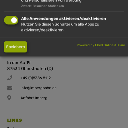
und Personalisieren von Werbung.
Zweck: Besucher-Statistiken
+49 (0)8386 2720
info@huendle.de
Alle Anwendungen aktivieren/deaktivieren
Nutzen Sie diesen Schalter um alle Apps zu
Anfahrt Hündle
aktivieren/deaktivieren.
Powered by Eberl Online & Klaro
Speichern
IMBERGBAHN & SKIARENA STEIBIS GMBH &
CO. KG
In der Au 19
87534 Oberstaufen (D)
+49 (0)8386 8112
info@imbergbahn.de
Anfahrt Imberg
LINKS