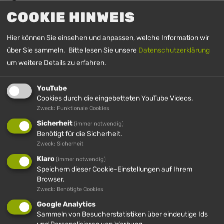
UHRZEIT
COOKIE HINWEIS
3. Mai 2026
9:00
-
16:30
(GMT+00:00)
Hier können Sie einsehen und anpassen, welche Information wir
über Sie sammeln. Bitte lesen Sie unsere
Datenschutzerklärung
um weitere Details zu erfahren.
YouTube
Cookies durch die eingebetteten YouTube Videos.
Zweck: Funktionale Cookies
Sicherheit
(immer notwendig)
Benötigt für die Sicherheit.
IMBERG
HÜNDLE
HÜNDLE &
HÜNDLE
Zweck: Sicherheit
IMBERG
Klaro
(immer notwendig)
Speichern dieser Cookie-Einstellungen auf Ihrem
Browser.
Zweck: Benötigte Cookies
HÜNDLE GMBH & CO. KG
Google Analytics
Hinterstaufen 10
Sammeln von Besucherstatistiken über eindeutige Ids
87534 Oberstaufen (D)