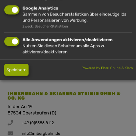
Google Analytics
Sammeln von Besucherstatistiken über eindeutige Ids
und Personalisieren von Werbung.
HÜNDLE GMBH & CO. KG
Zweck: Besucher-Statistiken
Hinterstaufen 10
87534 Oberstaufen (D)
Alle Anwendungen aktivieren/deaktivieren
Nutzen Sie diesen Schalter um alle Apps zu
+49 (0)8386 2720
aktivieren/deaktivieren.
info@huendle.de
Powered by Eberl Online & Klaro
Speichern
Anfahrt Hündle
IMBERGBAHN & SKIARENA STEIBIS GMBH &
CO. KG
In der Au 19
87534 Oberstaufen (D)
+49 (0)8386 8112
info@imbergbahn.de