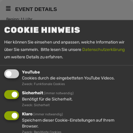
EVENT DETAILS
Beginn: 11 Uhr
COOKIE HINWEIS
Hier können Sie einsehen und anpassen, welche Information wir
UHRZEIT
über Sie sammeln. Bitte lesen Sie unsere
Datenschutzerklärung
28. Juni 2026
11:00
-
14:00
(GMT+00:00)
um weitere Details zu erfahren.
YouTube
Cookies durch die eingebetteten YouTube Videos.
Zweck: Funktionale Cookies
Sicherheit
(immer notwendig)
Benötigt für die Sicherheit.
Zweck: Sicherheit
Klaro
(immer notwendig)
Speichern dieser Cookie-Einstellungen auf Ihrem
IMBERG
HÜNDLE
HÜNDLE &
HÜNDLE
Browser.
IMBERG
Zweck: Benötigte Cookies