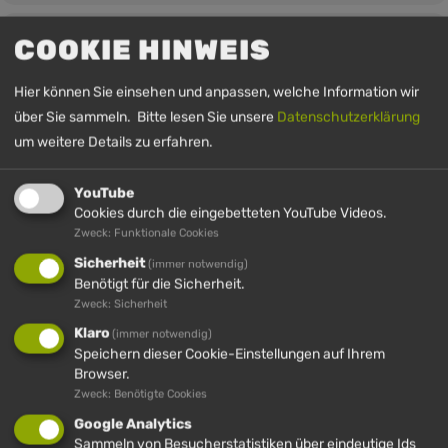
COOKIE HINWEIS
UHRZEIT
27. September 2026
11:00
-
13:00
(GMT+00:00)
Hier können Sie einsehen und anpassen, welche Information wir
über Sie sammeln. Bitte lesen Sie unsere
Datenschutzerklärung
um weitere Details zu erfahren.
YouTube
Cookies durch die eingebetteten YouTube Videos.
Zweck: Funktionale Cookies
Sicherheit
(immer notwendig)
Benötigt für die Sicherheit.
Zweck: Sicherheit
IMBERG
HÜNDLE
HÜNDLE &
HÜNDLE
IMBERG
Klaro
(immer notwendig)
Speichern dieser Cookie-Einstellungen auf Ihrem
Browser.
Zweck: Benötigte Cookies
Google Analytics
HÜNDLE GMBH & CO. KG
Sammeln von Besucherstatistiken über eindeutige Ids