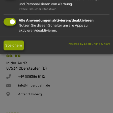
Hinterstaufen 10
und Personalisieren von Werbung.
87534 Oberstaufen (D)
Zweck: Besucher-Statistiken
+49 (0)8386 2720
Alle Anwendungen aktivieren/deaktivieren
info@huendle.de
Nutzen Sie diesen Schalter um alle Apps zu
aktivieren/deaktivieren.
Anfahrt Hündle
Powered by Eberl Online & Klaro
Speichern
IMBERGBAHN & SKIARENA STEIBIS GMBH &
CO. KG
In der Au 19
87534 Oberstaufen (D)
+49 (0)8386 8112
info@imbergbahn.de
Anfahrt Imberg