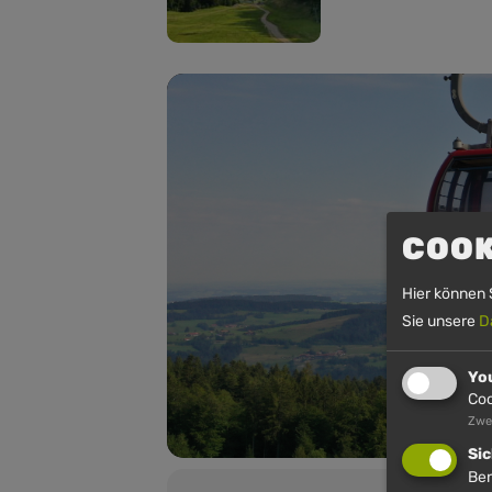
COOK
Hier können 
Sie unsere
D
Yo
Coo
Zwe
Sic
Ben