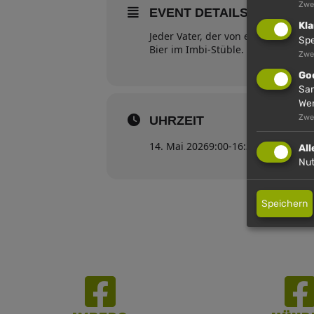
Zwec
EVENT DETAILS
Kla
Jeder Vater, der von einem seiner 
Spe
Bier im Imbi-Stüble.
Zwe
Go
Sam
We
Zwe
UHRZEIT
14. Mai 2026
9:00
-
16:30
(GMT+00:0
Al
Nut
Speichern