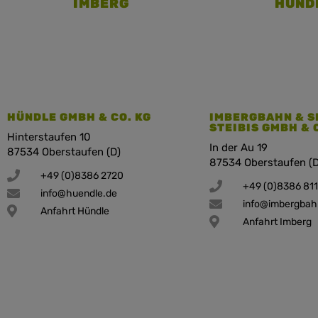
IMBERG
HÜND
HÜNDLE GMBH & CO. KG
IMBERGBAHN & S
STEIBIS GMBH & 
Hinterstaufen 10
In der Au 19
87534 Oberstaufen (D)
87534 Oberstaufen (D
+49 (0)8386 2720
+49 (0)8386 81
info@huendle.de
info@imbergbah
Anfahrt Hündle
Anfahrt Imberg