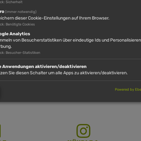
k: Sicherheit
ro
(immer notwendig)
Kinder begleitet wird, erhält beim Ticketkauf an der Imbergbahn e
ichern dieser Cookie-Einstellungen auf Ihrem Browser.
ck: Benötigte Cookies
ogle Analytics
meln von Besucherstatistiken über eindeutige Ids und Personalisiere
rbung.
ck: Besucher-Statistiken
0)
le Anwendungen aktivieren/deaktivieren
zen Sie diesen Schalter um alle Apps zu aktivieren/deaktivieren.
Powered by Eber