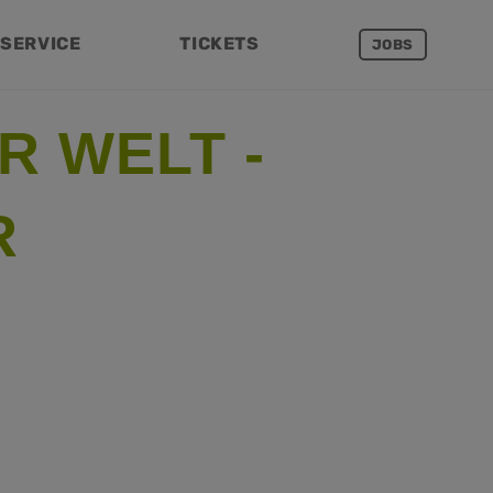
SERVICE
TICKETS
JOBS
R WELT -
R