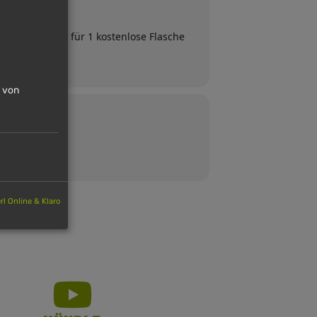
inen Gutschein für 1 kostenlose Flasche
n von
l Online & Klaro