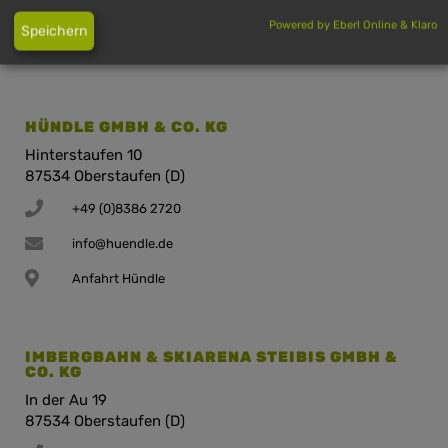
Anmeldung erforderlich unter: 08386 8112 oder
IMBERG
HÜNDLE
HÜNDLE &
HÜNDLE
Powered by Eberl Online & Klaro
info@imbergbahn.de
Speichern
IMBERG
HÜNDLE GMBH & CO. KG
Hinterstaufen 10
87534 Oberstaufen (D)
+49 (0)8386 2720
info@huendle.de
Anfahrt Hündle
IMBERGBAHN & SKIARENA STEIBIS GMBH &
CO. KG
In der Au 19
87534 Oberstaufen (D)