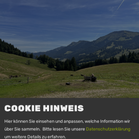
COOKIE HINWEIS
EVENT DETAILS
Hier können Sie einsehen und anpassen, welche Information wir
Abwechslungsreich und auf die Bedürfnisse der Kinder abgestimmt,
über Sie sammeln. Bitte lesen Sie unsere
Datenschutzerklärung
geben wir euch bei einer kleinen Wanderung Einblick in unsere
heimische Kräuterwelt.
um weitere Details zu erfahren.