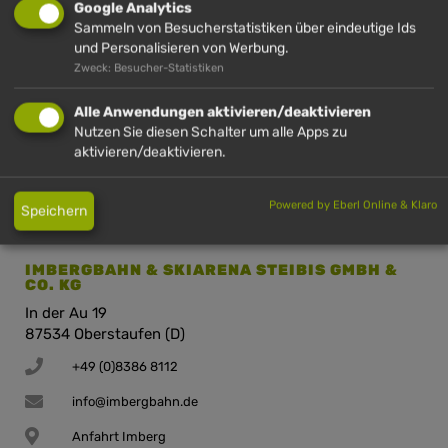
Google Analytics
Sammeln von Besucherstatistiken über eindeutige Ids
HÜNDLE GMBH & CO. KG
und Personalisieren von Werbung.
Hinterstaufen 10
Zweck: Besucher-Statistiken
87534 Oberstaufen (D)
Alle Anwendungen aktivieren/deaktivieren
+49 (0)8386 2720
Nutzen Sie diesen Schalter um alle Apps zu
aktivieren/deaktivieren.
info@huendle.de
Anfahrt Hündle
Powered by Eberl Online & Klaro
Speichern
IMBERGBAHN & SKIARENA STEIBIS GMBH &
CO. KG
In der Au 19
87534 Oberstaufen (D)
+49 (0)8386 8112
info@imbergbahn.de
Anfahrt Imberg