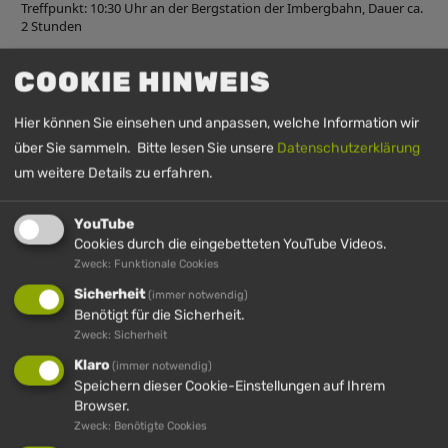
Treffpunkt: 10:30 Uhr an der Bergstation der Imbergbahn, Dauer ca.
2 Stunden
COOKIE HINWEIS
UHRZEIT
Hier können Sie einsehen und anpassen, welche Information wir
10. September 2026
10:30
-
12:30
(GMT+00:00)
über Sie sammeln. Bitte lesen Sie unsere
Datenschutzerklärung
um weitere Details zu erfahren.
YouTube
Cookies durch die eingebetteten YouTube Videos.
Zweck: Funktionale Cookies
Sicherheit
(immer notwendig)
Benötigt für die Sicherheit.
Zweck: Sicherheit
Klaro
(immer notwendig)
IMBERG
HÜNDLE
HÜNDLE &
HÜNDLE
Speichern dieser Cookie-Einstellungen auf Ihrem
IMBERG
Browser.
Zweck: Benötigte Cookies