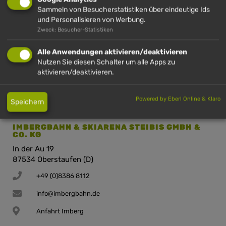
Sammeln von Besucherstatistiken über eindeutige Ids
HÜNDLE GMBH & CO. KG
und Personalisieren von Werbung.
Hinterstaufen 10
Zweck: Besucher-Statistiken
87534 Oberstaufen (D)
Alle Anwendungen aktivieren/deaktivieren
+49 (0)8386 2720
Nutzen Sie diesen Schalter um alle Apps zu
info@huendle.de
aktivieren/deaktivieren.
Anfahrt Hündle
Powered by Eberl Online & Klaro
Speichern
IMBERGBAHN & SKIARENA STEIBIS GMBH &
CO. KG
In der Au 19
87534 Oberstaufen (D)
+49 (0)8386 8112
info@imbergbahn.de
Anfahrt Imberg