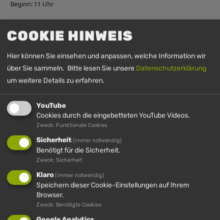
Beginn: 11 Uhr
COOKIE HINWEIS
UHRZEIT
Hier können Sie einsehen und anpassen, welche Information wir
6. September 2026
11:00
-
13:30
(GMT+00:00)
über Sie sammeln. Bitte lesen Sie unsere
Datenschutzerklärung
um weitere Details zu erfahren.
YouTube
Cookies durch die eingebetteten YouTube Videos.
Zweck: Funktionale Cookies
Sicherheit
(immer notwendig)
Benötigt für die Sicherheit.
Zweck: Sicherheit
IMBERG
HÜNDLE
HÜNDLE &
HÜNDLE
Klaro
(immer notwendig)
IMBERG
Speichern dieser Cookie-Einstellungen auf Ihrem
Browser.
Zweck: Benötigte Cookies
Google Analytics