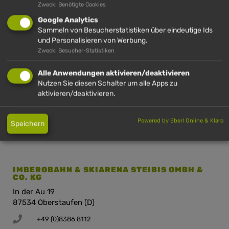
IMBERG
Zweck: Benötigte Cookies
Google Analytics
Sammeln von Besucherstatistiken über eindeutige Ids
und Personalisieren von Werbung.
Zweck: Besucher-Statistiken
HÜNDLE GMBH & CO. KG
Hinterstaufen 10
Alle Anwendungen aktivieren/deaktivieren
87534 Oberstaufen (D)
Nutzen Sie diesen Schalter um alle Apps zu
aktivieren/deaktivieren.
+49 (0)8386 2720
info@huendle.de
Powered by Eberl Online & Klaro
Speichern
Anfahrt Hündle
IMBERGBAHN & SKIARENA STEIBIS GMBH &
CO. KG
In der Au 19
87534 Oberstaufen (D)
+49 (0)8386 8112