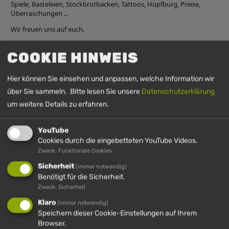
Spiele, Basteleien, Stockbrotbacken, Tattoos, Hüpfburg, Preise,
Überraschungen ...
Wir freuen uns auf euch.
Der Kindertag findet nur bei trockener Witterung statt.
COOKIE HINWEIS
Hier können Sie einsehen und anpassen, welche Information wir
UHRZEIT
über Sie sammeln. Bitte lesen Sie unsere
Datenschutzerklärung
um weitere Details zu erfahren.
26. Juli 2026
10:30
-
15:30
(GMT+00:00)
YouTube
Cookies durch die eingebetteten YouTube Videos.
Zweck: Funktionale Cookies
Sicherheit
(immer notwendig)
Benötigt für die Sicherheit.
Zweck: Sicherheit
Klaro
(immer notwendig)
Speichern dieser Cookie-Einstellungen auf Ihrem
IMBERG
HÜNDLE
HÜNDLE &
HÜNDLE
Browser.