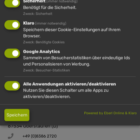
Sicherheit
(immer notwendig)
15. Juli 2026
14:17
-
14:17
(GMT+00:00)
Benötigt für die Sicherheit.
Zweck: Sicherheit
Klaro
(immer notwendig)
Speichern dieser Cookie-Einstellungen auf Ihrem
Browser.
Zweck: Benötigte Cookies
Google Analytics
Sammeln von Besucherstatistiken über eindeutige Ids
und Personalisieren von Werbung.
Zweck: Besucher-Statistiken
IMBERG
HÜNDLE
HÜNDLE &
HÜNDLE
IMBERG
Alle Anwendungen aktivieren/deaktivieren
Nutzen Sie diesen Schalter um alle Apps zu
aktivieren/deaktivieren.
HÜNDLE GMBH & CO. KG
Powered by Eberl Online & Klaro
Speichern
Hinterstaufen 10
87534 Oberstaufen (D)
+49 (0)8386 2720