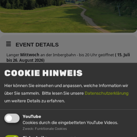
EVENT DETAILS
Langer
Mittwoch
an der Imbergbahn - bis 20 Uhr geöffnet
( 15. Juli
bis 26. August 2026)
Verlängerte Öffnungszeiten an diesen Tagen:
COOKIE HINWEIS
Imberghaus: bis 20 Uhr (warme Küche bis 19 Uhr).
Hier können Sie einsehen und anpassen, welche Information wir
Bergwirtschaft Vordere Fluh, Fluh-Burger Mittwoch
nur im August
:
über Sie sammeln. Bitte lesen Sie unsere
Datenschutzerklärung
bis 19 Uhr (warme Küche bis 18:30 Uhr),
um weitere Details zu erfahren.
MEHR ANZEIGEN
YouTube
Cookies durch die eingebetteten YouTube Videos.
UHRZEIT
Zweck: Funktionale Cookies