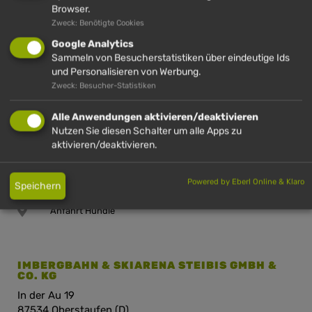
Browser.
Zweck: Benötigte Cookies
IMBERG
HÜNDLE
HÜNDLE &
HÜNDLE
IMBERG
Google Analytics
Sammeln von Besucherstatistiken über eindeutige Ids
und Personalisieren von Werbung.
Zweck: Besucher-Statistiken
HÜNDLE GMBH & CO. KG
Alle Anwendungen aktivieren/deaktivieren
Hinterstaufen 10
Nutzen Sie diesen Schalter um alle Apps zu
87534 Oberstaufen (D)
aktivieren/deaktivieren.
+49 (0)8386 2720
Powered by Eberl Online & Klaro
Speichern
info@huendle.de
Anfahrt Hündle
IMBERGBAHN & SKIARENA STEIBIS GMBH &
CO. KG
In der Au 19
87534 Oberstaufen (D)