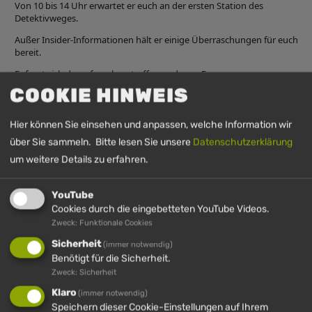
Von 10 bis 14 Uhr erwartet er euch an der ersten Station des
Detektivweges.
Außer Insider-Informationen hält er einige Überraschungen für euch
bereit.
Er freut sich darauf, euch zu treffen und eure Fragen zu
beantworten.
COOKIE HINWEIS
Hier können Sie einsehen und anpassen, welche Information wir
über Sie sammeln. Bitte lesen Sie unsere
Datenschutzerklärung
UHRZEIT
um weitere Details zu erfahren.
24. Mai 2026
10:00
-
14:00
(GMT+00:00)
YouTube
Cookies durch die eingebetteten YouTube Videos.
Zweck: Funktionale Cookies
Sicherheit
(immer notwendig)
Benötigt für die Sicherheit.
Zweck: Sicherheit
Klaro
(immer notwendig)
Speichern dieser Cookie-Einstellungen auf Ihrem