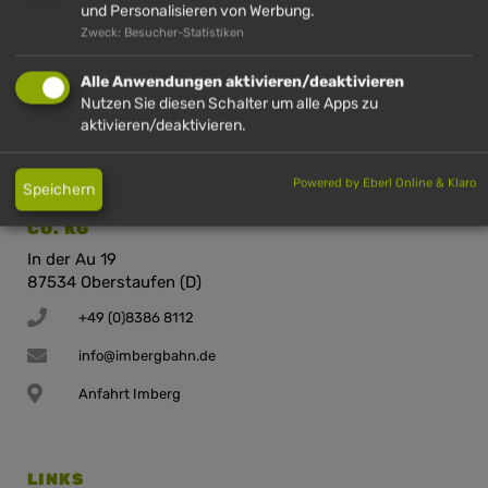
und Personalisieren von Werbung.
87534 Oberstaufen (D)
Zweck: Besucher-Statistiken
+49 (0)8386 2720
Alle Anwendungen aktivieren/deaktivieren
info@huendle.de
Nutzen Sie diesen Schalter um alle Apps zu
aktivieren/deaktivieren.
Anfahrt Hündle
Powered by Eberl Online & Klaro
Speichern
IMBERGBAHN & SKIARENA STEIBIS GMBH &
CO. KG
In der Au 19
87534 Oberstaufen (D)
+49 (0)8386 8112
info@imbergbahn.de
Anfahrt Imberg
LINKS