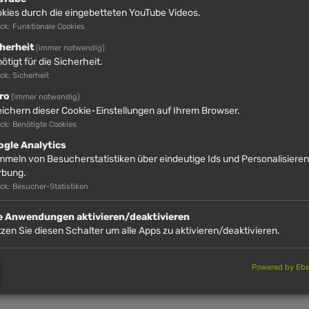
kies durch die eingebetteten YouTube Videos.
ck: Funktionale Cookies
herheit
(immer notwendig)
ötigt für die Sicherheit.
k: Sicherheit
ro
(immer notwendig)
ichern dieser Cookie-Einstellungen auf Ihrem Browser.
ck: Benötigte Cookies
ogle Analytics
meln von Besucherstatistiken über eindeutige Ids und Personalisiere
rbung.
ck: Besucher-Statistiken
uar und 20. Februar um 14:30 Uhr.
le Anwendungen aktivieren/deaktivieren
zen Sie diesen Schalter um alle Apps zu aktivieren/deaktivieren.
Powered by Eber
:00)