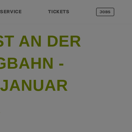
SERVICE
TICKETS
JOBS
T AN DER
GBAHN -
 JANUAR
R