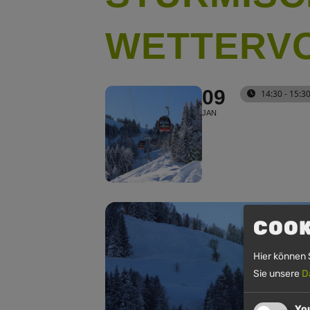
WETTERV
09
14:30 - 15:3
JAN
COOK
Hier können 
Sie unsere
D
Yo