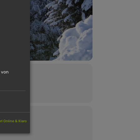
n von
l Online & Klaro