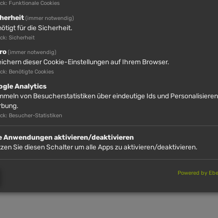
ck: Funktionale Cookies
herheit
(immer notwendig)
 der Kasse der Talstation mit und mach dich an der Bergstation a
ötigt für die Sicherheit.
k: Sicherheit
te ausgefüllt wieder zurück gibst, dann wartet eine süße Überrasc
ro
(immer notwendig)
ichern dieser Cookie-Einstellungen auf Ihrem Browser.
ck: Benötigte Cookies
ogle Analytics
meln von Besucherstatistiken über eindeutige Ids und Personalisiere
rbung.
ck: Besucher-Statistiken
le Anwendungen aktivieren/deaktivieren
zen Sie diesen Schalter um alle Apps zu aktivieren/deaktivieren.
0)
Powered by Eber