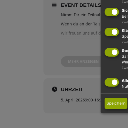
Zwe
EVENT DETAILS
Sic
Nimm Dir ein Teilnahmekärtchen an
Ben
Zwec
Wenn du an der Talstation die Kar
Kla
Wir freuen uns auf dich.
Spe
Zwe
Go
Sam
MEHR ANZEIGEN
We
Zwe
Al
Nut
UHRZEIT
5. April 2026
9:00
-
16:30
(GMT+00:0
Speichern