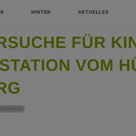
ER
WINTER
AKTUELLES
RSUCHE FÜR KI
STATION VOM H
RG
(GMT+00:00)