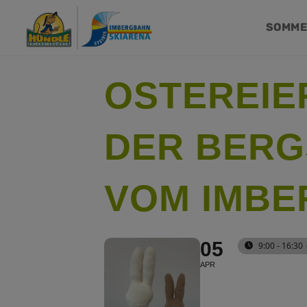
SOMM
OSTEREIE
DER BERG
VOM IMBE
05
9:00 - 16:30
APR