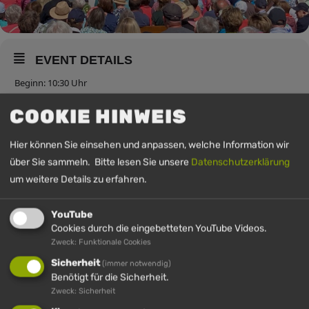
EVENT DETAILS
Beginn: 10:30 Uhr
Ort: Bergstation Hündle-Gondelbahn
COOKIE HINWEIS
Anschließend zünftige Unterhaltung an der Berggaststätte mit
Wellweag aus Sulzberg
Hier können Sie einsehen und anpassen, welche Information wir
über Sie sammeln. Bitte lesen Sie unsere
Datenschutzerklärung
um weitere Details zu erfahren.
UHRZEIT
YouTube
12. Juli 2026
10:30
-
11:30
(GMT+00:00)
Cookies durch die eingebetteten YouTube Videos.
Zweck: Funktionale Cookies
Sicherheit
(immer notwendig)
Benötigt für die Sicherheit.
Zweck: Sicherheit