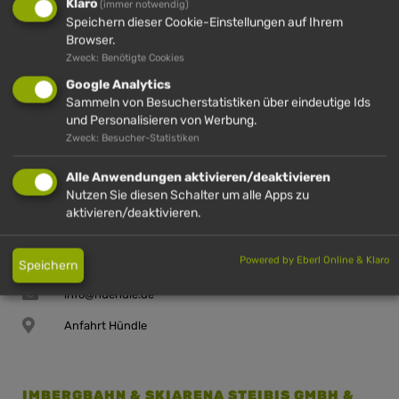
Klaro
(immer notwendig)
Speichern dieser Cookie-Einstellungen auf Ihrem
Browser.
Zweck: Benötigte Cookies
Google Analytics
IMBERG
HÜNDLE
HÜNDLE &
HÜNDLE
Sammeln von Besucherstatistiken über eindeutige Ids
IMBERG
und Personalisieren von Werbung.
Zweck: Besucher-Statistiken
Alle Anwendungen aktivieren/deaktivieren
HÜNDLE GMBH & CO. KG
Nutzen Sie diesen Schalter um alle Apps zu
aktivieren/deaktivieren.
Hinterstaufen 10
87534 Oberstaufen (D)
Powered by Eberl Online & Klaro
+49 (0)8386 2720
Speichern
info@huendle.de
Anfahrt Hündle
IMBERGBAHN & SKIARENA STEIBIS GMBH &