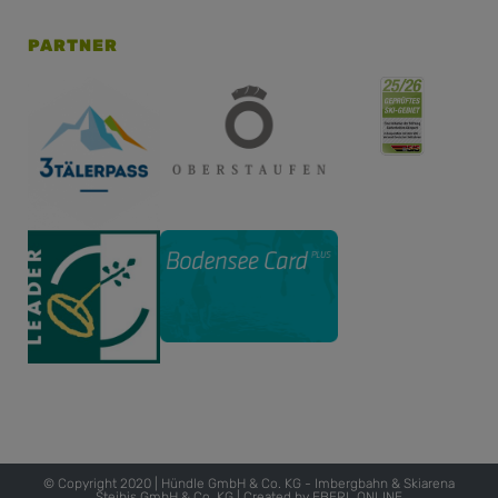
PARTNER
© Copyright 2020 | Hündle GmbH & Co. KG - Imbergbahn & Skiarena
Steibis GmbH & Co. KG | Created by
EBERL ONLINE