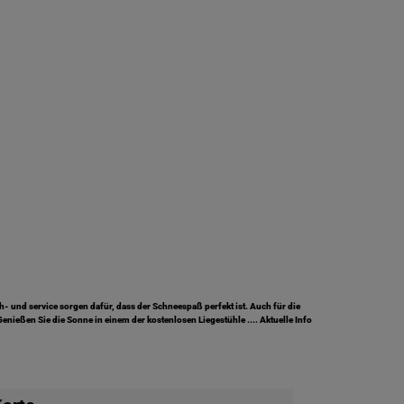
h- und service sorgen dafür, dass der Schneespaß perfekt ist. Auch für die
nießen Sie die Sonne in einem der kostenlosen Liegestühle .... Aktuelle Info