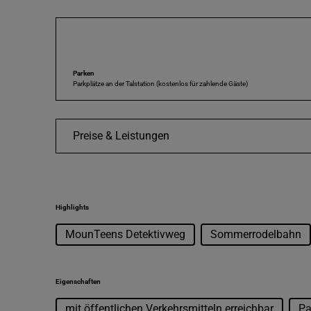
Informationen zum Skigebiet Thalkirchdorf finden Sie hier:
www.huendle-imberg.de
Anreise
Parken
Parkplätze an der Talstation (kostenlos für zahlende Gäste)
Preise & Leistungen
Highlights
MounTeens Detektivweg
Sommerrodelbahn
Eigenschaften
mit öffentlichen Verkehrsmitteln erreichbar
Pa