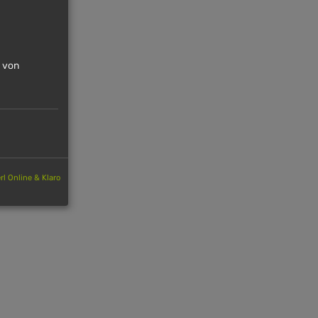
n von
l Online & Klaro