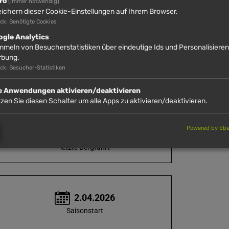
ro
(immer notwendig)
Lifte / Bergbahnen
ichern dieser Cookie-Einstellungen auf Ihrem Browser.
ck: Benötigte Cookies
ogle Analytics
meln von Besucherstatistiken über eindeutige Ids und Personalisiere
rbung.
20.02.2026
ck: Besucher-Statistiken
letzter Schneefall
le Anwendungen aktivieren/deaktivieren
zen Sie diesen Schalter um alle Apps zu aktivieren/deaktivieren.
16:30
Powered by Eber
letzte Bergfahrt
2.04.2026
Saisonstart