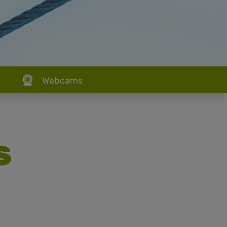
Webcams
S