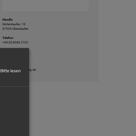
Hündle
Hinterstaufen. 10
87534 Oberstaufen
Telefon:
+49 (0) 8386 2720
E-Mail:
info@huendle.de
Website:
www.huendle-imberg.de
Bitte lesen