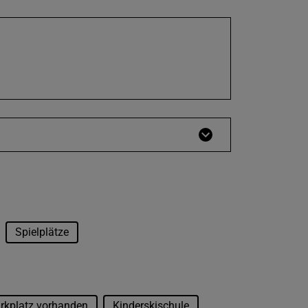
Spielplätze
rkplatz vorhanden
Kinderskischule