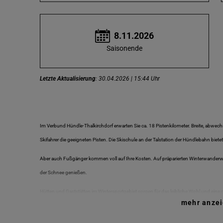
8.11.2026
Saisonende
Letzte Aktualisierung
: 30.04.2026 | 15:44 Uhr
Im Verbund Hündle-Thalkirchdorf erwarten Sie ca. 18 Pistenkilometer. Breite, abwech
Skifahrer die geeigneten Pisten. Die Skischule an der Talstation der Hündlebahn biet
Aber auch Fußgänger kommen voll auf Ihre Kosten. Auf präparierten Winterwanderweg
der Schnee genießen.
Hütten und Gaststätten im Wintersportgebiet sorgen für das leibliche Wohl und eine
mehr anze
Info unter www.huendle.de