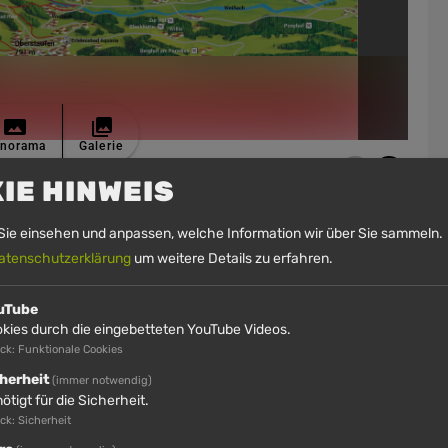
norama
Galerie
IE HINWEIS
Sie einsehen und anpassen, welche Information wir über Sie sammeln. 
atenschutzerklärung
um weitere Details zu erfahren.
Uhr geöffnet. Die Sommerrodelbahn ist bei trockener Witterung in
uTube
kies durch die eingebetteten YouTube Videos.
ck: Funktionale Cookies
herheit
(immer notwendig)
ötigt für die Sicherheit.
k: Sicherheit
1
/4