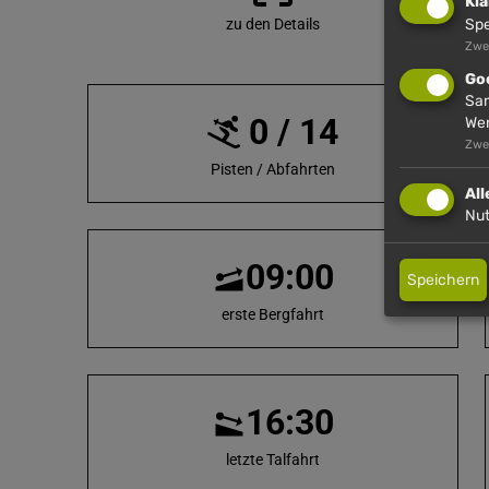
Kla
zu den Details
Spe
Zwe
Go
Sam
0 / 14
We
Zwe
Pisten / Abfahrten
Al
Nut
09:00
Speichern
erste Bergfahrt
16:30
letzte Talfahrt