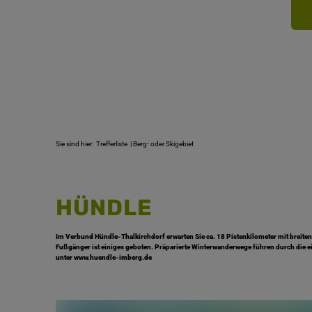
Sie sind hier:
Trefferliste
| Berg- oder Skigebiet
Top Ort
Berg- oder Skigebiet
HÜNDLE
Im Verbund Hündle-Thalkirchdorf erwarten Sie ca. 18 Pistenkilometer mit breiten 
Fußgänger ist einiges geboten. Präparierte Winterwanderwege führen durch die ein
unter www.huendle-imberg.de