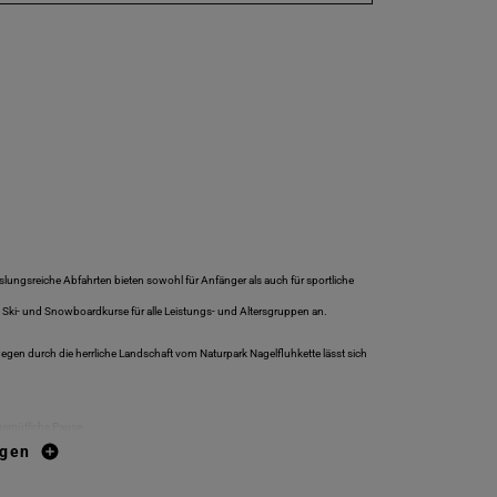
slungsreiche Abfahrten bieten sowohl für Anfänger als auch für sportliche
et Ski- und Snowboardkurse für alle Leistungs- und Altersgruppen an.
en durch die herrliche Landschaft vom Naturpark Nagelfluhkette lässt sich
 gemütliche Pause.
igen