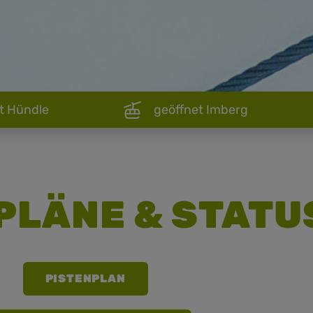
t Hündle
geöffnet Imberg
PLÄNE & STATU
PISTENPLAN