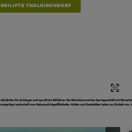
SKILIFTE THALKIRCHDORF
Abfahrten für Anfänger und sportliche Skifahrer. Die Skischule und das Sportgeschäft mit Skiverlei
zigartige Landschaft vom Naturpark Nagelfluhkette. Hütten und Gaststätten laden zur Einkehr ein. Ge